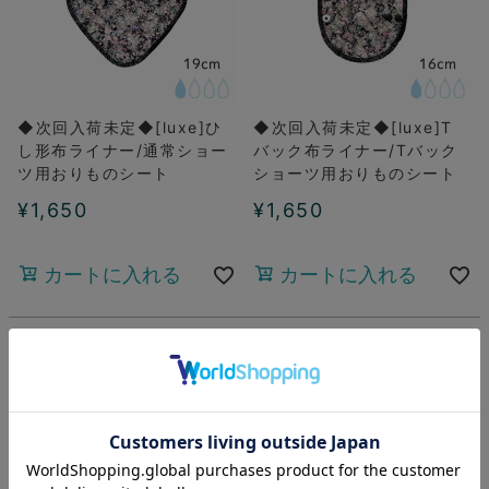
◆次回入荷未定◆[luxe]ひ
◆次回入荷未定◆[luxe]T
し形布ライナー/通常ショー
バック布ライナー/Tバック
ツ用おりものシート
ショーツ用おりものシート
¥
1,650
¥
1,650
カートに入れる
カートに入れる
並び替え
価格が安い順
価格が高い順
新着順
レビュー順
160
件中
151
-
160
件表示
1
2