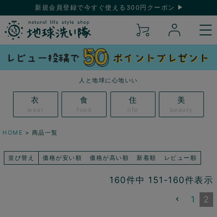
新規会員登録で今すぐ使える300円クーポン
人と地球に心地いい
衣
食
住
美
wear
food
life
beauty
HOME
商品一覧
並び替え
価格が安い順
価格が高い順
新着順
レビュー順
160
件中
151
-
160
件表示
1
2