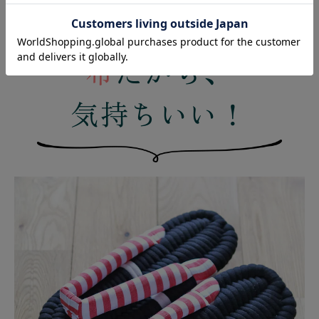
布
だから、
気持ちいい！