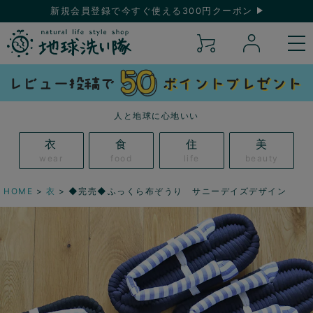
新規会員登録で今すぐ使える300円クーポン
人と地球に心地いい
衣
食
住
美
wear
food
life
beauty
HOME
衣
◆完売◆ふっくら布ぞうり サニーデイズデザイン