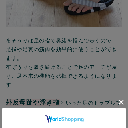
布ぞうりは足の指で鼻緒を掴んで歩くので、
足指や足裏の筋肉を効果的に使うことができ
ます。
布ぞうりを履き続けることで足のアーチが戻
り、足本来の機能を発揮できるようになりま
す。
外反母趾や浮き指
といった足のトラブルで
足にしびれ
お悩みの方、ケガなどが原因で
を感じられる方にもおすすめです。