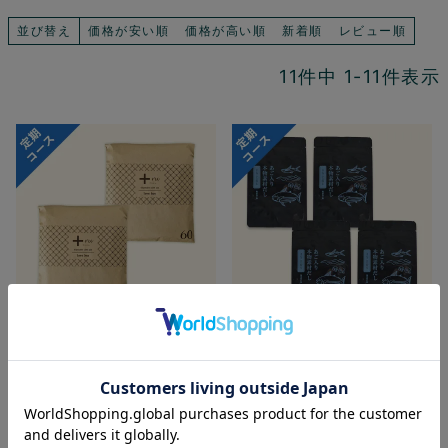
並び替え
価格が安い順
価格が高い順
新着順
レビュー順
11
件中
1
-
11
件表示
【定期購入10％OFF・送料
◆新規受付停止・再開未定
無料】使い捨て布ナプキ
◆【定期購入初回30％OFF
ン プラスル（60枚入）2
／2回目以降20％OFF・送
パックコース
料無料】あご入り本物素材
¥
4,554
¥
3,456
だし(まるごと粉末)4パック
コース