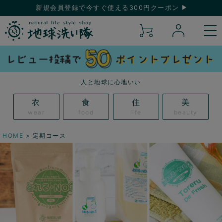
新規会員登録で今すぐ使える300円クーポン
人と地球に心地いい
衣
食
住
美
wear
food
life
beauty
HOME
定期コース