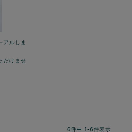
ーアルしま
ただけませ
6
件中
1
-
6
件表示