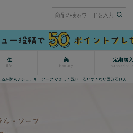
住
美
定期購
life
beauty
subscripti
米ぬか酵素ナチュラル・ソープ やさしく洗い、洗いすぎない固形石けん