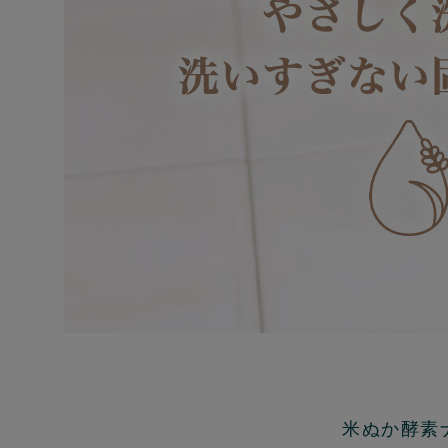
米ぬか酵素