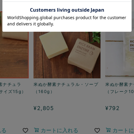
素ナチュラ
米ぬか酵素ナチュラル・ソープ
米ぬか酵素ナ
サイズ15g）
（160g）
（フレーク10
¥
2,805
¥
792
れる
カートに入れる
カートに