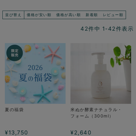
並び替え
価格が安い順
価格が高い順
新着順
レビュー順
42
件中
1
-
42
件表示
夏の福袋
米ぬか酵素ナチュラル・
フォーム（300ml）
¥
13,750
¥
2,640