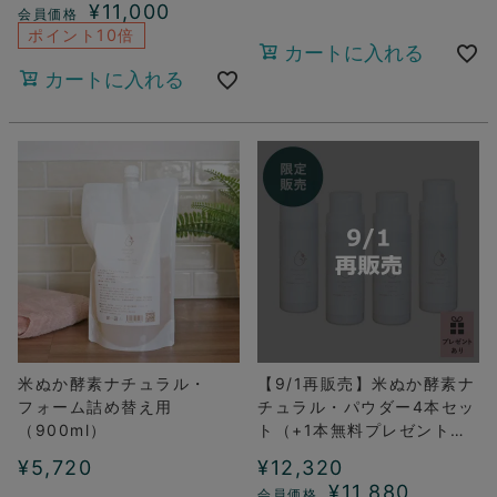
¥
11,000
ポイント10倍
カートに入れる
カートに入れる
米ぬか酵素ナチュラル・
【9/1再販売】米ぬか酵素ナ
フォーム詰め替え用
チュラル・パウダー4本セッ
（900ml）
ト（+1本無料プレゼント付
き）
¥
5,720
¥
12,320
¥
11,880