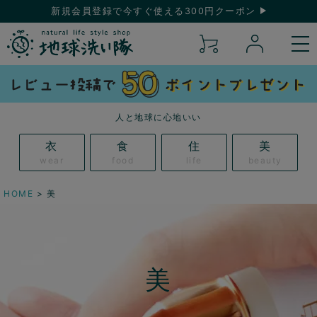
新規会員登録で今すぐ使える300円クーポン
人と地球に心地いい
衣
食
住
美
wear
food
life
beauty
HOME
美
美