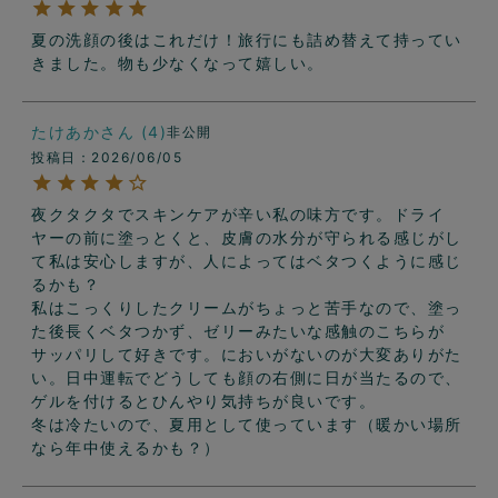
夏の洗顔の後はこれだけ！旅行にも詰め替えて持ってい
きました。物も少なくなって嬉しい。
たけあか
4
非公開
投稿日
2026/06/05
夜クタクタでスキンケアが辛い私の味方です。ドライ
ヤーの前に塗っとくと、皮膚の水分が守られる感じがし
て私は安心しますが、人によってはベタつくように感じ
るかも？

私はこっくりしたクリームがちょっと苦手なので、塗っ
た後長くベタつかず、ゼリーみたいな感触のこちらが
サッパリして好きです。においがないのが大変ありがた
い。日中運転でどうしても顔の右側に日が当たるので、
ゲルを付けるとひんやり気持ちが良いです。

冬は冷たいので、夏用として使っています（暖かい場所
なら年中使えるかも？）