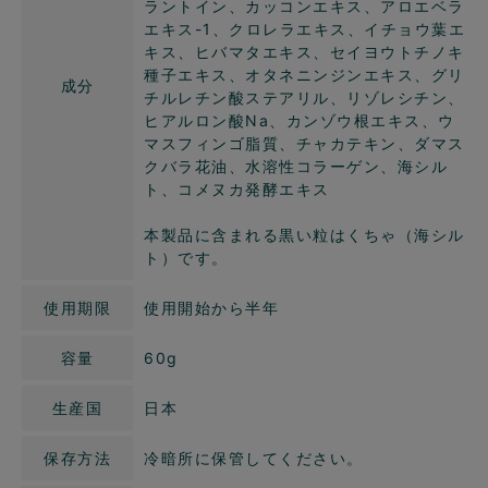
ラントイン、カッコンエキス、アロエベラ
エキス-1、クロレラエキス、イチョウ葉エ
キス、ヒバマタエキス、セイヨウトチノキ
種子エキス、オタネニンジンエキス、グリ
成分
チルレチン酸ステアリル、リゾレシチン、
ヒアルロン酸Na、カンゾウ根エキス、ウ
マスフィンゴ脂質、チャカテキン、ダマス
クバラ花油、水溶性コラーゲン、海シル
ト、コメヌカ発酵エキス
本製品に含まれる黒い粒はくちゃ（海シル
ト）です。
使用期限
使用開始から半年
容量
60g
生産国
日本
保存方法
冷暗所に保管してください。