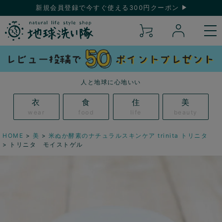
新規会員登録で今すぐ使える300円クーポン
人と地球に心地いい
衣
食
住
美
wear
food
life
beauty
HOME
美
米ぬか酵素のナチュラルスキンケア trinita トリニタ
トリニタ モイストゲル