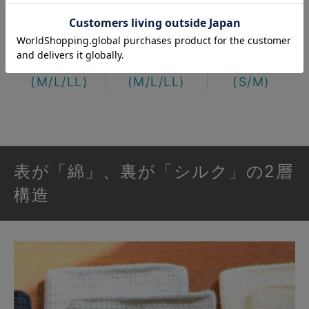
普通丈
ショート丈
こども用
(M/L/LL)
(M/L/LL)
(S/M)
表が「綿」、裏が「シルク」の2層
構造