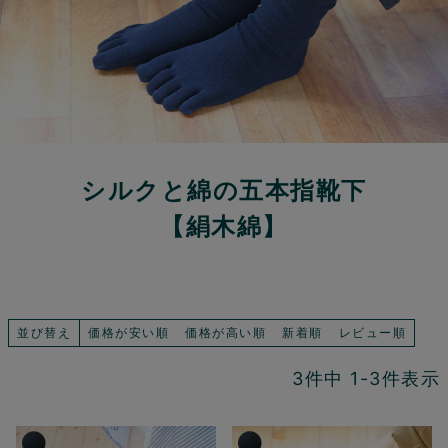
シルクと綿の五本指靴下
【絹木綿】
並び替え
価格が安い順
価格が高い順
新着順
レビュー順
3
件中
1
-
3
件表示