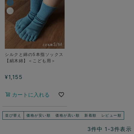
シルクと綿の5本指ソックス
【絹木綿】＜こども用＞
¥
1,155
カートに入れる
並び替え
価格が安い順
価格が高い順
新着順
レビュー順
3
件中
1
-
3
件表示