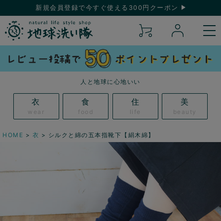
新規会員登録で今すぐ使える300円クーポン
人と地球に心地いい
衣
食
住
美
wear
food
life
beauty
HOME
衣
シルクと綿の五本指靴下【絹木綿】