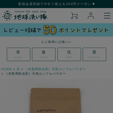
新規会員登録で今すぐ使える300円クーポン
人と地球に心地いい
衣
食
住
美
wear
food
life
beauty
HOME
衣
［衣類用防虫剤］天然カンフルパウダー
［衣類用防虫剤］天然カンフルパウダー