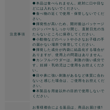
●本品は食べられません。絶対に口や目な
どには入れないでください。
●食べ物の近くで使用・保管しないでくだ
さい。
●揮発性が高いため、開封後はパッケージ
のジッパーをしっかり閉じ、直射日光の当
注意事項
たらないところに保存してください。
●小動物などのペットや小さなお子様の手
の届かない場所で保管してください。
●揮発した成分が内袋に結晶化する場合が
ありますが、使用上の問題はありません。
●カンフルパウダーは、刺激の強い成分で
す。妊婦・乳幼児はご使用をお控えくださ
い。
●目や鼻に強い刺激があるなど体質に合わ
ないと感じた場合は、ご使用をお控えくだ
さい。
●本製品を用途以外の目的で使用しないで
ください。
お客様都合による返品は、商品お届け後1