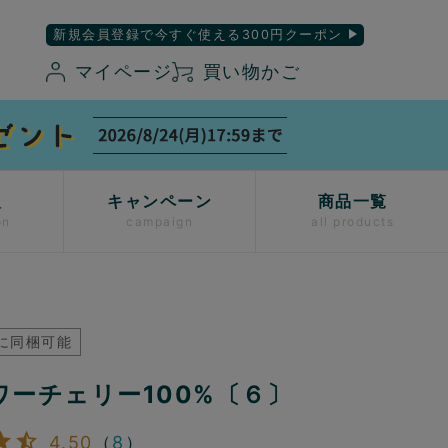
新規会員登録で今すぐ使える300円クーポン
マイページ
買い物かご
入
キャンペーン
商品一覧
on
campaign
all products
に同梱可能
ワーチェリー100%〔６〕
4.50
（
8
）