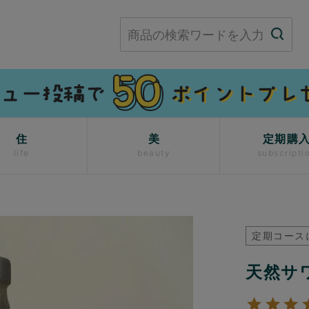
住
美
定期購
life
beauty
subscripti
定期コース
天然サ