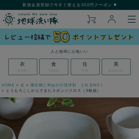
新規会員登録で今すぐ使える300円クーポン
人と地球に心地いい
衣
食
住
美
wear
food
life
beauty
HOME
住
微生物と米ぬかの洗浄剤 とれるNO.1
とうもろこしからできたスポンジクロス（3枚組）