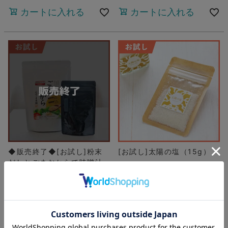
カートに入れる
カートに入れる
◆販売終了◆[お試し]粉末
[お試し]太陽の塩（15g）
だしとごまおからで味噌汁
の素を作るセット
¥
1,728
¥
464
¥
1,210
¥
324
ベストセラー
在庫切れ