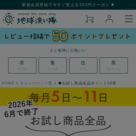
新規会員登録で今すぐ使える300円クーポン
人と地球に心地いい
衣
食
住
美
wear
food
life
beauty
HOME
キャンペーン一覧
●お試し商品全品ポイント10倍