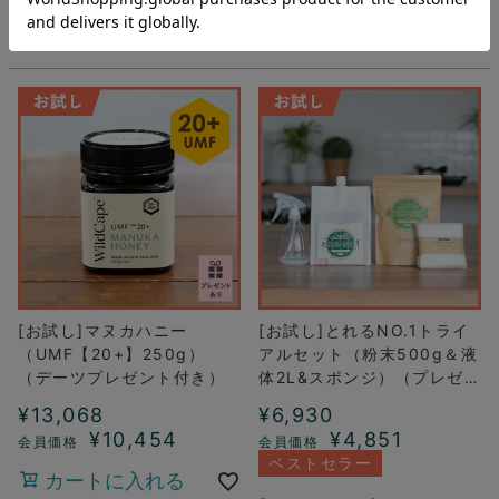
カートに入れる
詳細を見る
[お試し]マヌカハニー
[お試し]とれるNO.1トライ
（UMF【20+】250g）
アルセット（粉末500g＆液
（デーツプレゼント付き）
体2L&スポンジ）（プレゼン
ト付き）
¥
13,068
¥
6,930
¥
10,454
¥
4,851
ベストセラー
カートに入れる