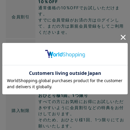
10％OFF
通常価格の10%OFFでお試しいただけま
す。
会員割引
すでに会員登録がお済の方はログインし
て、まだの方は新規会員登録をしてご利用
くださいませ。
無料
（※北海道・沖縄を除く）
送料無料でお届けいたします。
※但し、北海道・沖縄へのお届けの場合は
送料
送料無料対象外
北海道・沖縄への配送料1,650円のうち
660円分がサービスとなり、990円はお客
様のご負担となります。
おひとり様1回、1つ限り
すべての方にお気軽にお得にお試しいただ
きやすいように会員割引などの特典をお付
購入制限
けしております。
そのため、おひとり様1回、1つ限りにてお
願いいたします。