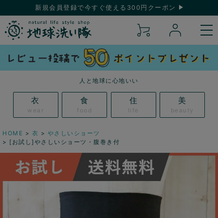
新規会員登録で今すぐ使える300円クーポン
人と地球に心地いい
衣
食
住
美
wear
food
life
beauty
HOME
衣
やさしいショーツ
[お試し]やさしいショーツ・腹巻き付