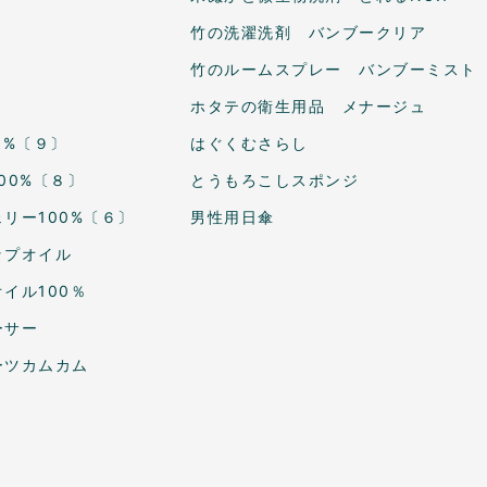
竹の洗濯洗剤 バンブークリア
竹のルームスプレー バンブーミスト
ホタテの衛生用品 メナージュ
0%〔９〕
はぐくむさらし
00%〔８〕
とうもろこしスポンジ
リー100%〔６〕
男性用日傘
ップオイル
イル100％
ーサー
ーツカムカム