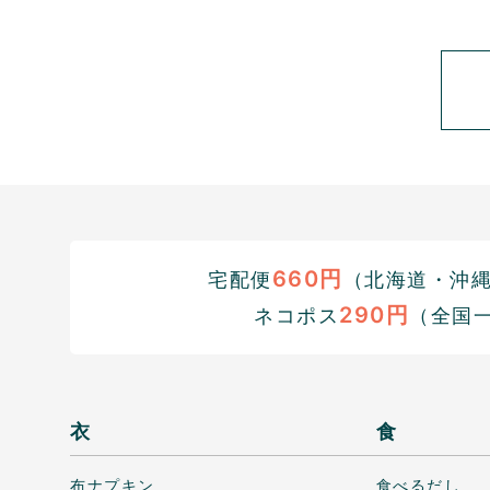
660円
宅配便
（北海道・沖縄1
290円
ネコポス
（全国
衣
食
布ナプキン
食べるだし