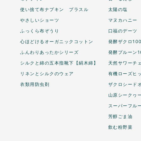
使い捨て布ナプキン プラスル
太陽の塩
やさしいショーツ
マヌカハニー
ふっくら布ぞうり
口福のデーツ
心ほどけるオーガニックコットン
発酵ザクロ10
ふんわりあったかシリーズ
発酵プルーン1
シルクと綿の五本指靴下【絹木綿】
天然サワーチェ
リネンとシルクのウェア
有機ローズヒ
衣類用防虫剤
ザクロシードオ
山原シークヮ
スーパーフル
芳醇ごま油
飲む粉野菜