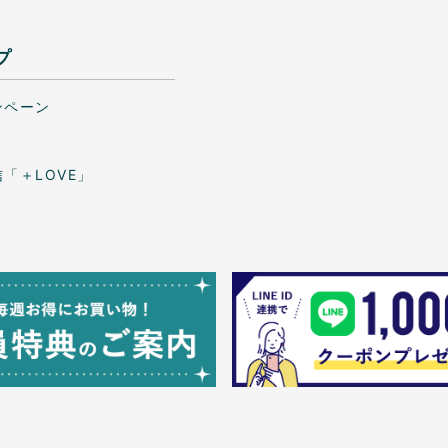
プ
ンペーン
「＋LOVE」