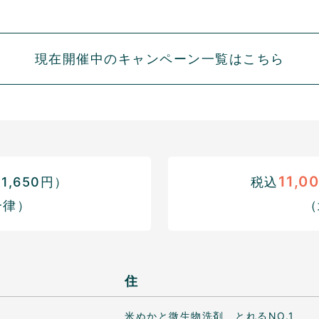
現在開催中のキャンペーン一覧はこちら
11,0
,650円）
税込
一律）
（
住
米ぬかと微生物洗剤 とれるNO.1