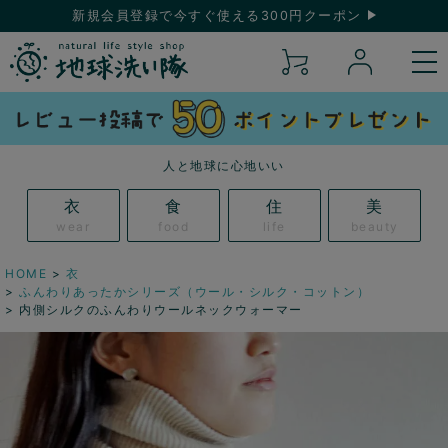
新規会員登録で今すぐ使える300円クーポン
人と地球に心地いい
衣
食
住
美
wear
food
life
beauty
HOME
衣
ふんわりあったかシリーズ（ウール・シルク・コットン）
内側シルクのふんわりウールネックウォーマー