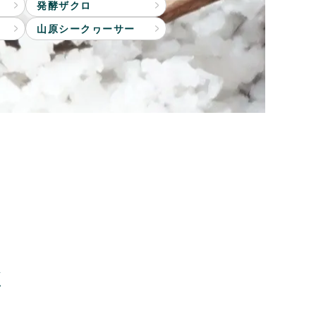
発酵ザクロ
山原シークヮーサー
く