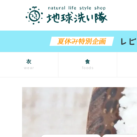
衣
食
wear
foods