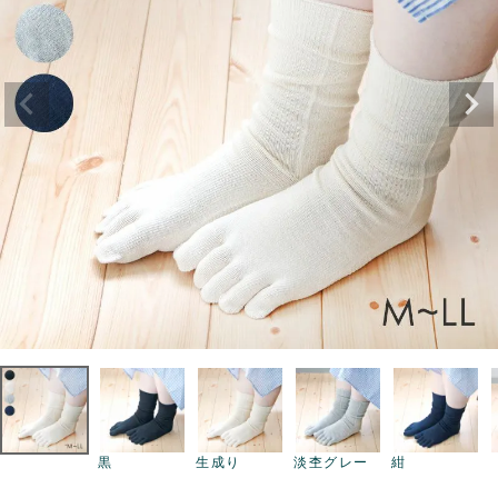
黒
生成り
淡杢グレー
紺