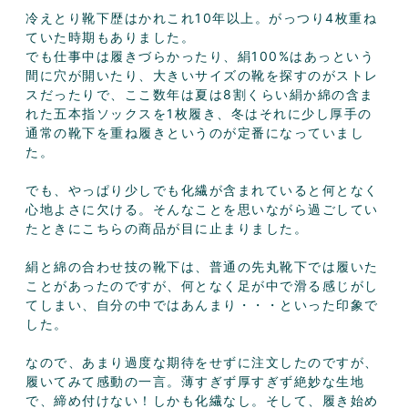
冷えとり靴下歴はかれこれ10年以上。がっつり4枚重ね
ていた時期もありました。

でも仕事中は履きづらかったり、絹100%はあっという
間に穴が開いたり、大きいサイズの靴を探すのがストレ
スだったりで、ここ数年は夏は8割くらい絹か綿の含ま
れた五本指ソックスを1枚履き、冬はそれに少し厚手の
通常の靴下を重ね履きというのが定番になっていまし
た。

でも、やっぱり少しでも化繊が含まれていると何となく
心地よさに欠ける。そんなことを思いながら過ごしてい
たときにこちらの商品が目に止まりました。

絹と綿の合わせ技の靴下は、普通の先丸靴下では履いた
ことがあったのですが、何となく足が中で滑る感じがし
てしまい、自分の中ではあんまり・・・といった印象で
した。

なので、あまり過度な期待をせずに注文したのですが、
履いてみて感動の一言。薄すぎず厚すぎず絶妙な生地
で、締め付けない！しかも化繊なし。そして、履き始め