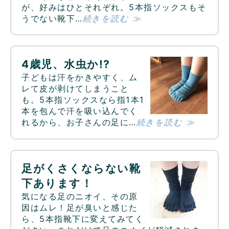
が、好みはひとそれぞれ。5本指ソックスもそ
うでない靴下…
続きを読む ≫
4歳児、水虫か!?
子どもは汗をかきやすく、ム
レて皮が剥けてしまうこと
も。5本指ソックスなら指1本1
本を包んで汗を吸い込んでく
れるから、お子さんの足に…
続きを読む ≫
足がくさくならない靴
下あります！
気になる足のニオイ、その原
因はムレ！足が臭いと感じた
ら、5本指靴下に変えてみてく