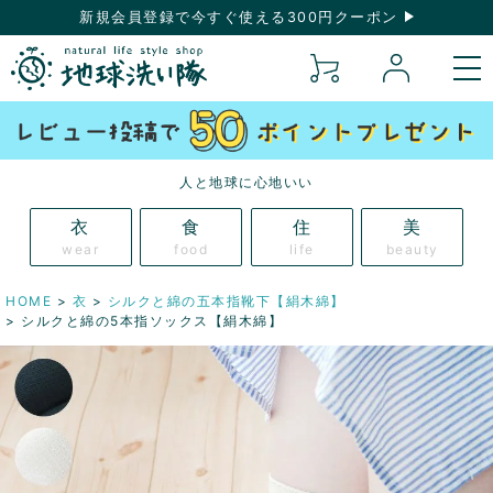
新規会員登録で今すぐ使える300円クーポン
人と地球に心地いい
衣
食
住
美
wear
food
life
beauty
HOME
衣
シルクと綿の五本指靴下【絹木綿】
シルクと綿の5本指ソックス【絹木綿】