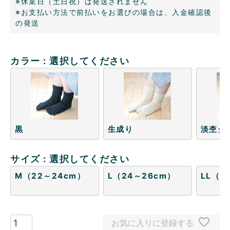
※休業日（土日祝）は発送されません
※お支払い方法で前払いをお選びの場合は、入金確認後
の発送
カラー
選択してください
黒
生成り
淡杢グ
サイズ
選択してください
M（22～24cm）
L（24～26cm）
LL（2
お気に入りに登録する