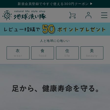
新規会員登録で今すぐ使える300円クーポン
人と地球に心地いい
衣
食
住
美
wear
food
life
beauty