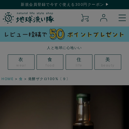
新規会員登録で今すぐ使える300円クーポン
人と地球に心地いい
衣
食
住
美
wear
food
life
beauty
HOME
食
発酵ザクロ100%〔９〕