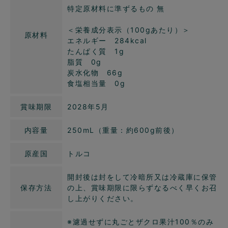
特定原材料に準ずるもの 無
＜栄養成分表示（100gあたり）＞
原材料
エネルギー 284kcal
たんぱく質 1g
脂質 0g
炭水化物 66g
食塩相当量 0g
賞味期限
2028年5月
内容量
250mL（重量：約600g前後）
原産国
トルコ
開封後は封をして冷暗所又は冷蔵庫に保管
保存方法
の上、賞味期限に限らずなるべく早くお召
し上がりください。
※濾過せずに丸ごとザクロ果汁100％のみ