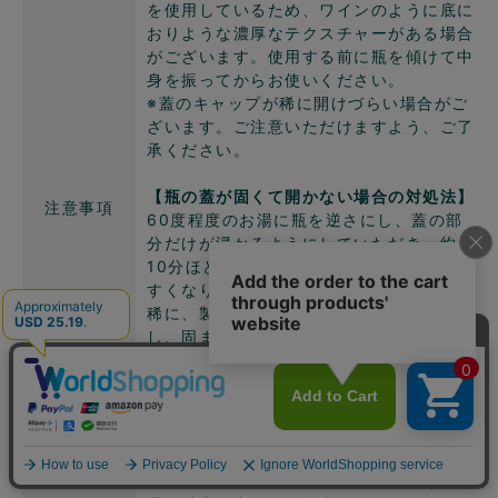
を使用しているため、ワインのように底に
おりような濃厚なテクスチャーがある場合
がございます。使用する前に瓶を傾けて中
身を振ってからお使いください。
※蓋のキャップが稀に開けづらい場合がご
ざいます。ご注意いただけますよう、ご了
承ください。
【瓶の蓋が固くて開かない場合の対処法】
注意事項
60度程度のお湯に瓶を逆さにし、蓋の部
分だけが浸かるようにしていただき、約
10分ほど置いていただくと、蓋が開きや
すくなります。
稀に、製造過程で蓋の部分に果汁が付着
し、固まってしまうことがございますが、
温めていただくことでその問題が解消され
ます。
お手数をおかけして申し訳ありませんが、
お試しいただければ幸いです。
お客様都合による返品は、商品お届け後1