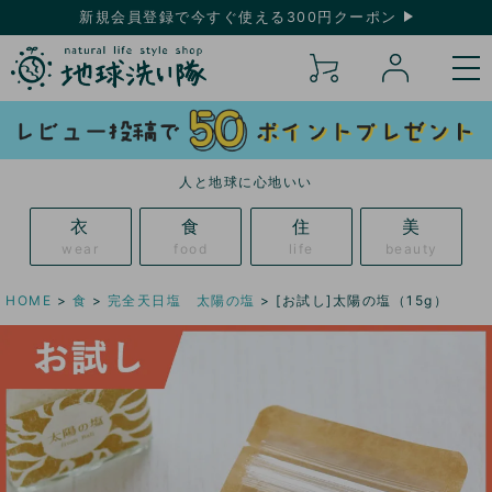
新規会員登録で今すぐ使える300円クーポン
人と地球に心地いい
衣
食
住
美
wear
food
life
beauty
HOME
食
完全天日塩 太陽の塩
[お試し]太陽の塩（15g）