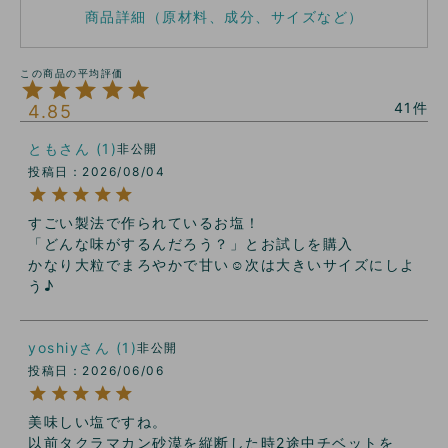
商品詳細（原材料、成分、サイズなど）
41
4.85
とも
1
非公開
投稿日
2026/08/04
すごい製法で作られているお塩！

「どんな味がするんだろう？」とお試しを購入

かなり大粒でまろやかで甘い☺️次は大きいサイズにしよ
う♪
yoshiy
1
非公開
投稿日
2026/06/06
美味しい塩ですね。

以前タクラマカン砂漠を縦断した時2途中チベットを