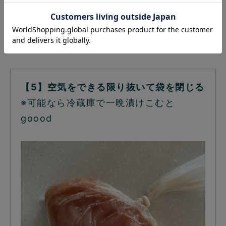
【5】空気をできる限り抜いて袋を閉じる
※可能なら冷蔵庫で一晩漬けこむと
goood