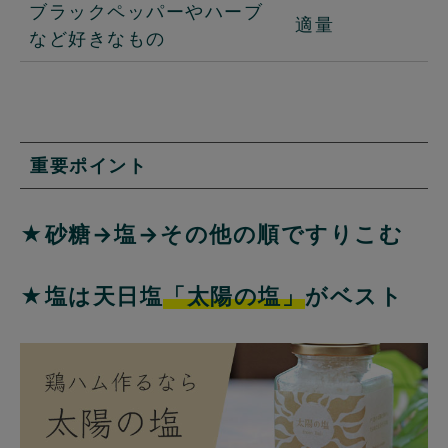
ブラックペッパーやハーブ
適量
など好きなもの
重要ポイント
★砂糖→塩→その他の順ですりこむ
★塩は天日塩
「太陽の塩」
がベスト