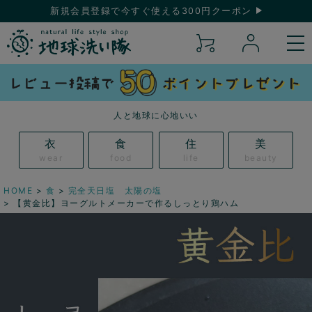
新規会員登録で今すぐ使える300円クーポン
人と地球に心地いい
衣
食
住
美
wear
food
life
beauty
HOME
食
完全天日塩 太陽の塩
【黄金比】ヨーグルトメーカーで作るしっとり鶏ハム