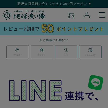
新規会員登録で今すぐ使える300円クーポン
人と地球に心地いい
衣
食
住
美
wear
food
life
beauty