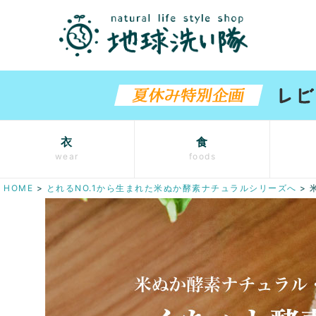
衣
食
wear
foods
HOME
とれるNO.1から生まれた米ぬか酵素ナチュラルシリーズへ