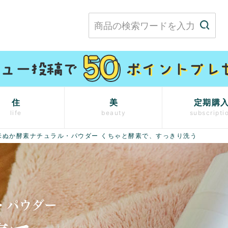
住
美
定期購
life
beauty
subscripti
米ぬか酵素ナチュラル・パウダー くちゃと酵素で、すっきり洗う