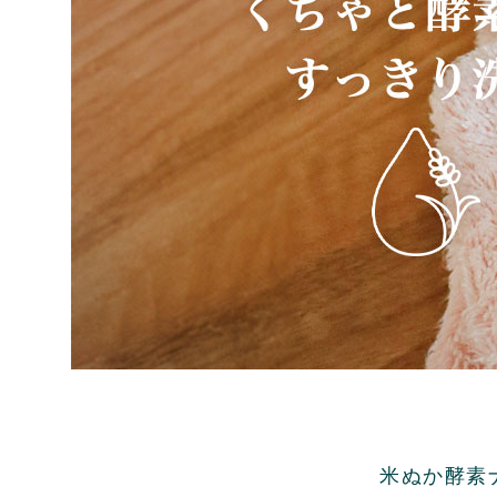
米ぬか酵素