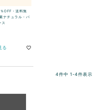
％OFF・送料無
素ナチュラル・パ
ース
見る
4
件中
1
-
4
件表示