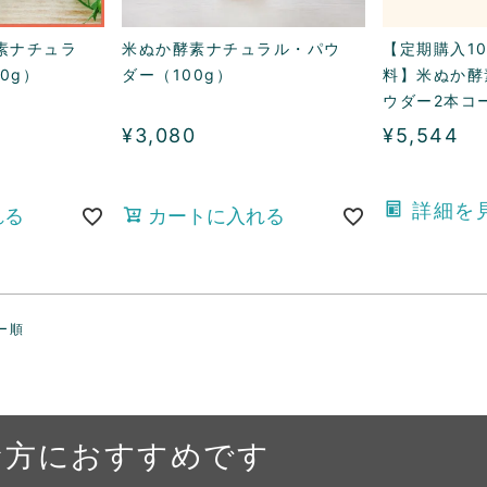
素ナチュラ
米ぬか酵素ナチュラル・パウ
【定期購入10
0g）
ダー（100g）
料】米ぬか酵
ウダー2本コ
¥
3,080
¥
5,544
詳細を
れる
カートに入れる
ー順
な方におすすめです