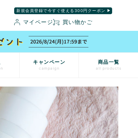
新規会員登録で今すぐ使える300円クーポン
マイページ
買い物かご
入
キャンペーン
商品一覧
on
campaign
all products