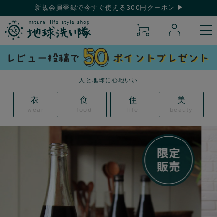
新規会員登録で今すぐ使える300円クーポン
人と地球に心地いい
衣
食
住
美
wear
food
life
beauty