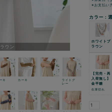
※お支払い
カラー
ホワイトブ
ラウン
ラウン
【完売・再
入荷無し】
ーキ
カーキ
ライトグ
金平糖
レー
在庫切れ