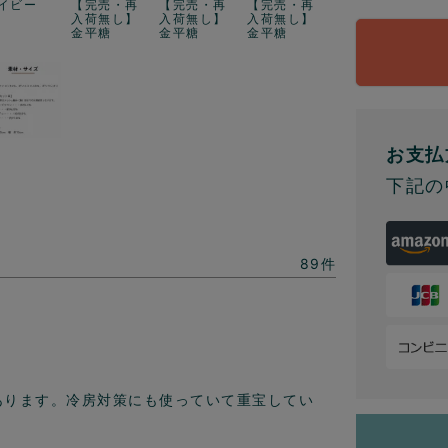
イビー
【完売・再
【完売・再
【完売・再
入荷無し】
入荷無し】
入荷無し】
金平糖
金平糖
金平糖
お支払
下記の
89
あります。冷房対策にも使っていて重宝してい