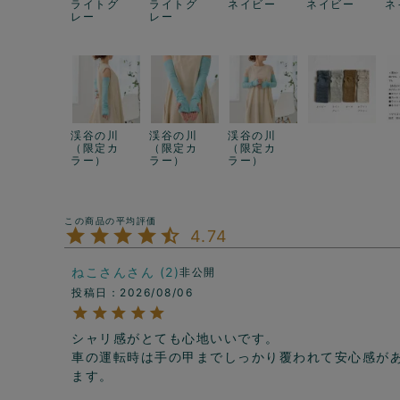
ライトグ
ライトグ
ネイビー
ネイビー
ネ
レー
レー
渓谷の川
渓谷の川
渓谷の川
（限定カ
（限定カ
（限定カ
ラー）
ラー）
ラー）
4.74
ねこさん
2
非公開
投稿日
2026/08/06
シャリ感がとても心地いいです。

車の運転時は手の甲までしっかり覆われて安心感が