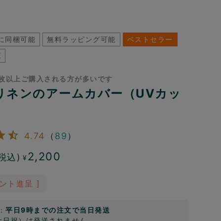
に同梱可能
無料ラッピング可能
ベストセラー
K
枚以上ご購入される方が多いです
リネンのアームカバー（UVカッ
4.74
（
89
）
2,200
税込)
¥
ント進呈 ]
：
平日9時までの注文で当日発送
土日祝）は発送されません