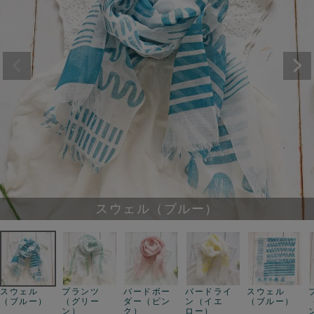
スウェル（ブルー）
スウェル
プランツ
バードボー
バードライ
スウェル
（ブルー）
（グリー
ダー（ピン
ン（イエ
（ブルー）
ン）
ク）
ロー）