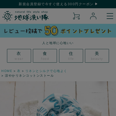
新規会員登録で今すぐ使える300円クーポン
人と地球に心地いい
衣
食
住
美
wear
food
life
beauty
HOME
衣
リネンとシルクで心地よく
涼やかリネンコットンストール