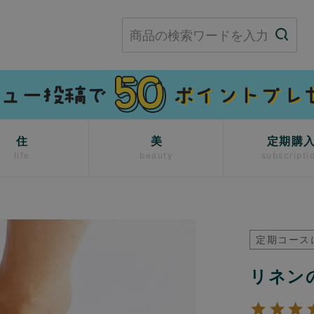
住
美
定期購
life
beauty
subscripti
ー
定期コース
リネン