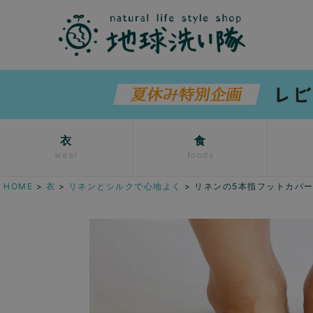
衣
食
wear
foods
HOME
衣
リネンとシルクで心地よく
リネンの5本指フットカバ