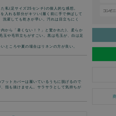
私(足サイズ25センチ)の個人的な感想。

を入れる部分がキツい(履く前に手で伸ばして
。洗濯しても乾きが早い。汚れは目立ちにく
身内から「暑くない！？」と驚かれた)、柔らか
も毛玉や毛羽立ちがすごい。黒は毛玉が、白は足
多いところや夏の場合はリネンの方が良い。
のフットカバーは履いているうちに脱げるので
が、指も抜けません。サラサラとして気持ちが