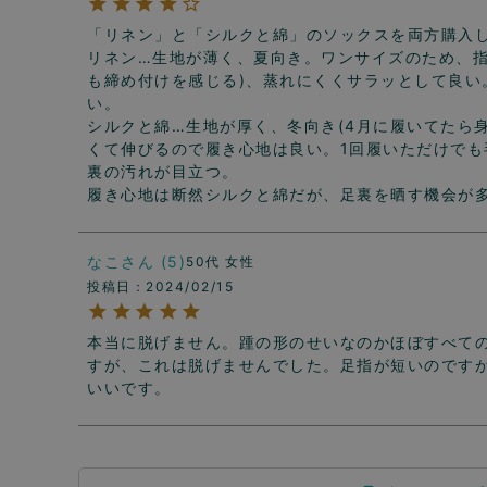
「リネン」と「シルクと綿」のソックスを両方購入した
リネン…生地が薄く、夏向き。ワンサイズのため、指
も締め付けを感じる)、蒸れにくくサラッとして良い
い。

シルクと綿…生地が厚く、冬向き(4月に履いてたら
くて伸びるので履き心地は良い。1回履いただけで
裏の汚れが目立つ。

履き心地は断然シルクと綿だが、足裏を晒す機会が
なこ
5
50代
女性
投稿日
2024/02/15
本当に脱げません。踵の形のせいなのかほぼすべて
すが、これは脱げませんでした。足指が短いのです
いいです。