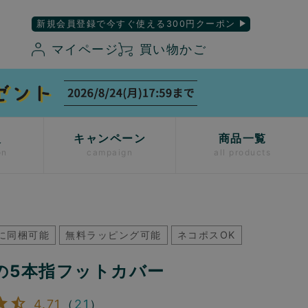
新規会員登録で今すぐ使える300円クーポン
マイページ
買い物かご
入
キャンペーン
商品一覧
on
campaign
all products
に同梱可能
無料ラッピング可能
ネコポスOK
の5本指フットカバー
4.71
（
21
）