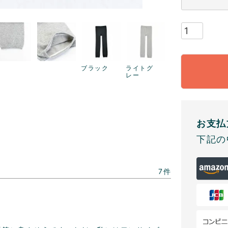
ブラック
ライトグ
レー
お支払
下記の
7