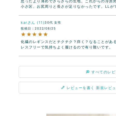
思ったより薄めでさらさらの生地。これからの冷房
小さ区、お尻周りと長さが足りなかったです。LLが
kar
11
30代
女性
投稿日
2022/08/25
化繊のレギンスだとチクチク？痒く？なることがあ
レスフリーで気持ちよく履けるので有り難いです。
すべてのレビ
レビューを書く