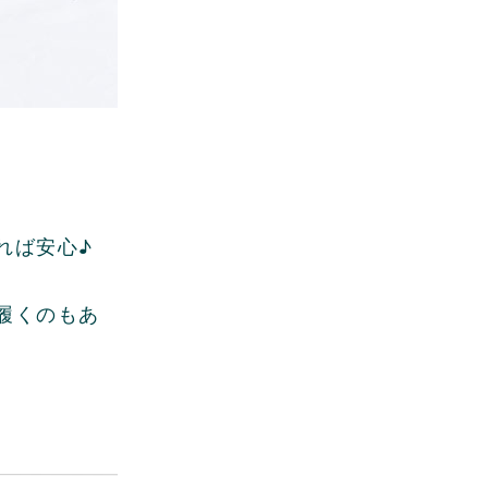
。
れば安心♪
履くのもあ