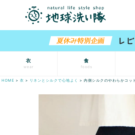
衣
食
wear
foods
HOME
衣
リネンとシルクで心地よく
内側シルクのやわらかコッ