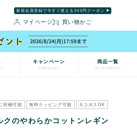
新規会員登録で今すぐ使える300円クーポン
マイページ
買い物かご
入
キャンペーン
商品一覧
on
campaign
all products
に同梱可能
無料ラッピング可能
ネコポスOK
ルクのやわらかコットンレギン