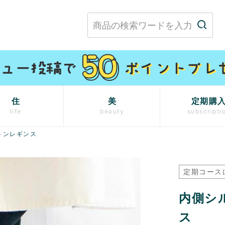
住
美
定期購
life
beauty
subscripti
トンレギンス
定期コース
内側シ
ス