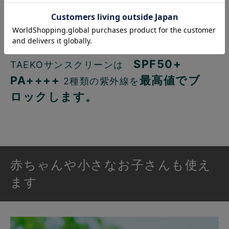
シミやシワにつながる紫外線A波(UVA)の効果
の度合いは「+」で表示され、+の数が多いほ
ど効果が高くなります。
SPF50+
TAEKOサンスクリーンは
PA++++
最高値でブ
2種類の紫外線を
ロックします。
赤ちゃんや小さなお子さんも使え
ます