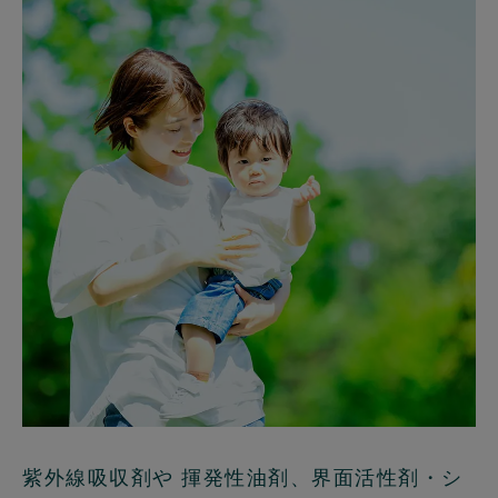
紫外線吸収剤や 揮発性油剤、界面活性剤・シ