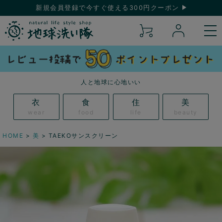
新規会員登録で今すぐ使える300円クーポン
人と地球に心地いい
衣
食
住
美
wear
food
life
beauty
HOME
美
TAEKOサンスクリーン