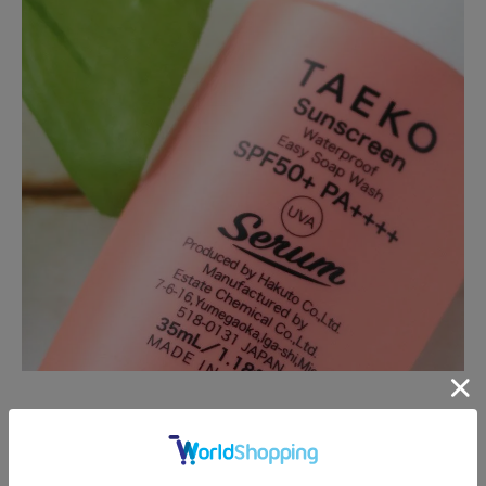
肌を赤くする紫外線B波(UVB)を防ぐ指標が、
SPF。最高値は50。