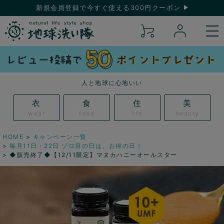
新規会員登録で今すぐ使える300円クーポン
人と地球に心地いい
衣
食
住
美
wear
food
life
beauty
HOME
キャンペーン一覧
毎月11日・22日 ゾロ目の日は、お得の日！
◆販売終了◆【12/11限定】マヌカハニーオールスター