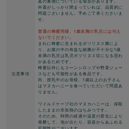
蓋の裏側についている場合があります。
外蓋がしっかり閉まっていれば、品質的に
問題ございません。予めご了承くださいま
せ。
普通の蜂蜜同様、1歳未満の乳児には与え
ないでください。
まれに蜂蜜に含まれるボツリヌス菌によ
り、お腹の中の有益な細菌が不十分な1歳
未満の乳児は乳児ボツリヌス症になる恐れ
があるためです。
蜂蜜以外にもコーンシロップや野菜ジュー
注意事項
スなども可能性がある食品です。
尚、授乳中のお母様、1歳以上のお子さん
はマヌカハニーを食べていただいて問題あ
りません。
ワイルドケープ社のマヌカハニーは、採取
したままの非加熱のはちみつです。
そのため、時間の経過や温度の変化により
発酵して、泡が出たり、容器からあふれる
可能性がございます。