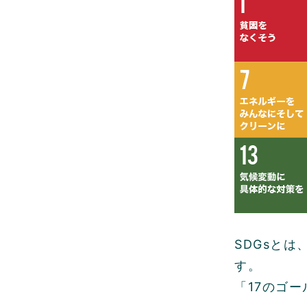
SDGsと
す。
「17のゴ