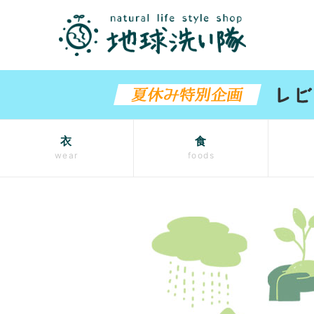
衣
食
wear
foods