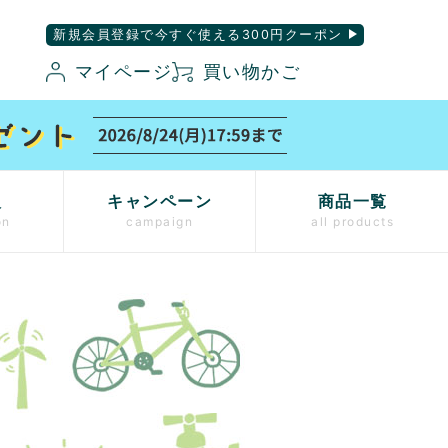
新規会員登録で今すぐ使える300円クーポン
マイページ
買い物かご
入
キャンペーン
商品一覧
on
campaign
all products