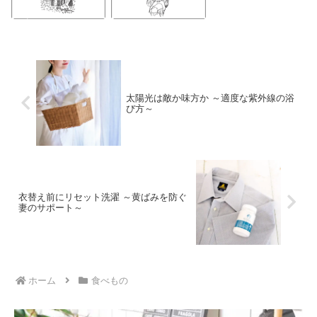
太陽光は敵か味方か ～適度な紫外線の浴
び方～
衣替え前にリセット洗濯 ～黄ばみを防ぐ
妻のサポート～
ホーム
食べもの