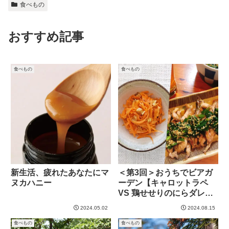
食べもの
おすすめ記事
食べもの
食べもの
新生活、疲れたあなたにマ
＜第3回＞おうちでビアガ
ヌカハニー
ーデン【キャロットラペ
VS 鶏せせりのにらダレが
け】
2024.05.02
2024.08.15
食べもの
食べもの