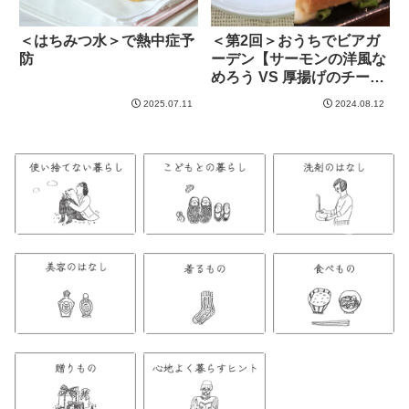
＜はちみつ水＞で熱中症予
＜第2回＞おうちでビアガ
防
ーデン【サーモンの洋風な
めろう VS 厚揚げのチーズ
はさみ焼き】
2025.07.11
2024.08.12