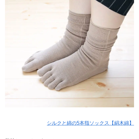
シルクと綿の5本指ソックス【絹木綿】