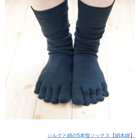
シルクと綿の5本指ソックス【絹木綿】