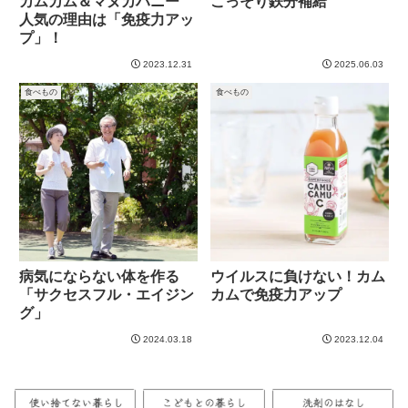
カムカム＆マヌカハニー
こっそり鉄分補給
人気の理由は「免疫力アッ
プ」！
2023.12.31
2025.06.03
食べもの
食べもの
病気にならない体を作る
ウイルスに負けない！カム
「サクセスフル・エイジン
カムで免疫力アップ
グ」
2024.03.18
2023.12.04