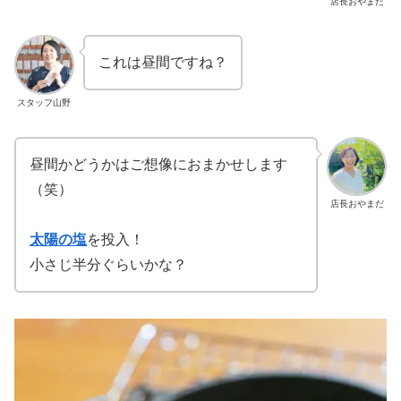
店長おやまだ
これは昼間ですね？
スタッフ山野
昼間かどうかはご想像におまかせします
（笑）
店長おやまだ
太陽の塩
を投入！
小さじ半分ぐらいかな？