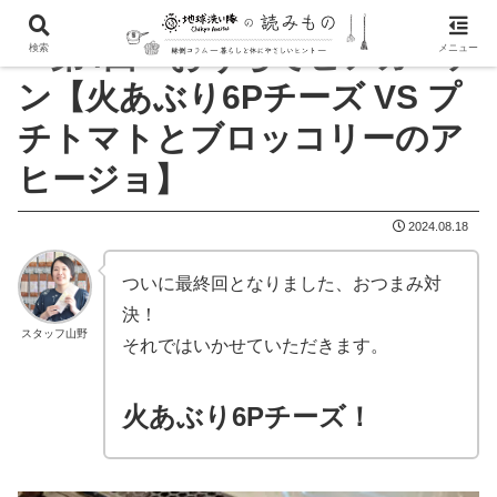
＜第4回＞おうちでビアガーデ
検索
メニュー
ン【火あぶり6Pチーズ VS プ
チトマトとブロッコリーのア
ヒージョ】
2024.08.18
ついに最終回となりました、おつまみ対
決！
スタッフ山野
それではいかせていただきます。
火あぶり6Pチーズ！