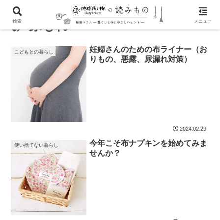
尿もれ
検索
メニュー
妊婦さんのための布ライナー（お
こどもとの暮らし
りもの、悪露、尿漏れ対策）
2024.02.29
今年こそ布ナプキンを始めてみま
使い捨てない暮らし
せんか？