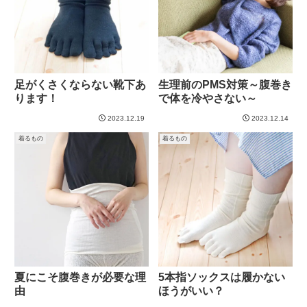
足がくさくならない靴下あ
生理前のPMS対策～腹巻き
ります！
で体を冷やさない～
2023.12.19
2023.12.14
着るもの
着るもの
夏にこそ腹巻きが必要な理
5本指ソックスは履かない
由
ほうがいい？