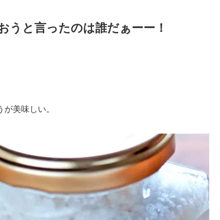
おうと言ったのは誰だぁーー！
。
うが美味しい。