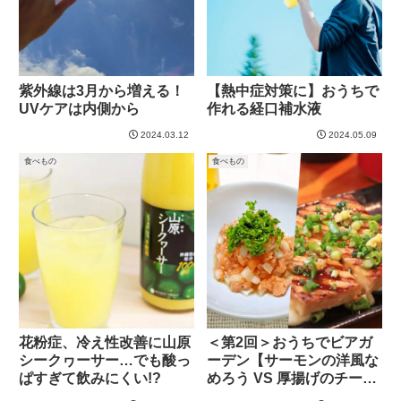
紫外線は3月から増える！
【熱中症対策に】おうちで
UVケアは内側から
作れる経口補水液
2024.03.12
2024.05.09
食べもの
食べもの
花粉症、冷え性改善に山原
＜第2回＞おうちでビアガ
シークヮーサー…でも酸っ
ーデン【サーモンの洋風な
ぱすぎて飲みにくい!?
めろう VS 厚揚げのチーズ
はさみ焼き】