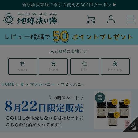
新規会員登録で今すぐ使える300円クーポン
人と地球に心地いい
衣
食
住
美
wear
food
life
beauty
HOME
食
マヌカハニー
マヌカハニー