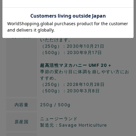
（250g）：2031年3月23日
（500g）：2030年11月3日
高活性マヌカハニー UMF 15＋
日常、いろんなところで使ってください。
マヌカハニーの風味をじっくりと味わって
賞味期限
いただけます。
（250g）：2030年10月21日
（500g）：2030年9月17日
超高活性マヌカハニー UMF 20＋
季節の変わり目に体調を崩しやすい方にお
すすめ。
（250g）：2028年10月28日
（500g）：2030年3月8日
内容量
250g / 500g
ニュージーランド
原産国
製造元：Savage Horticulture