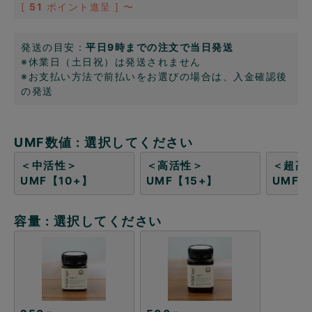
[
51
ポイント進呈 ]
〜
発送の目安：
平日9時までの注文で当日発送
※休業日（土日祝）は発送されません
※お支払い方法で前払いをお選びの場合は、入金確認後
の発送
UMF数値
選択してください
＜中活性＞
＜高活性＞
＜超高
UMF【10+】
UMF【15+】
UMF【
容量
選択してください