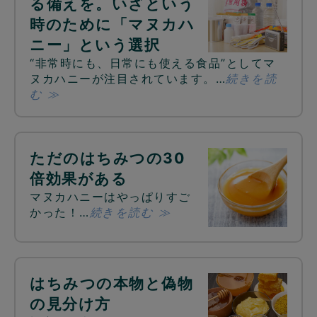
る備えを。いざという
時のために「マヌカハ
ニー」という選択
“非常時にも、日常にも使える食品”としてマ
ヌカハニーが注目されています。…
続きを読
む ≫
ただのはちみつの30
倍効果がある
マヌカハニーはやっぱりすご
かった！…
続きを読む ≫
はちみつの本物と偽物
の見分け方