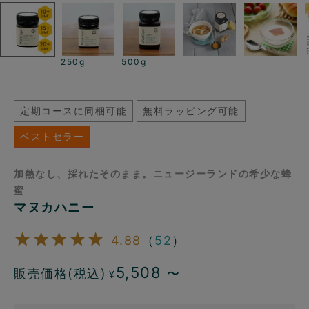
250g
500g
定期コースに同梱可能
無料ラッピング可能
ベストセラー
加熱なし、採れたそのまま。ニュージーランドの希少な蜂
蜜
マヌカハニー
4.88
（
52
）
5,508
販売価格(税込)
〜
¥