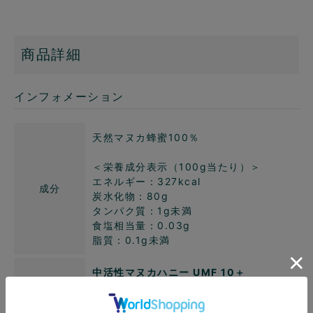
商品詳細
インフォメーション
天然マヌカ蜂蜜100％
＜栄養成分表示（100g当たり）＞
エネルギー：327kcal
成分
炭水化物：80g
タンパク質：1g未満
食塩相当量：0.03g
脂質：0.1g未満
中活性マヌカハニー UMF 10＋
健康食品やサプリメントみたいに朝晩飲ん
でみたい方におすすめ。