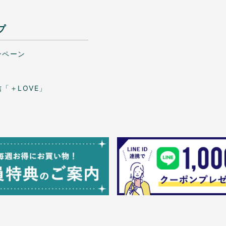
プ
ンペーン
「＋LOVE」