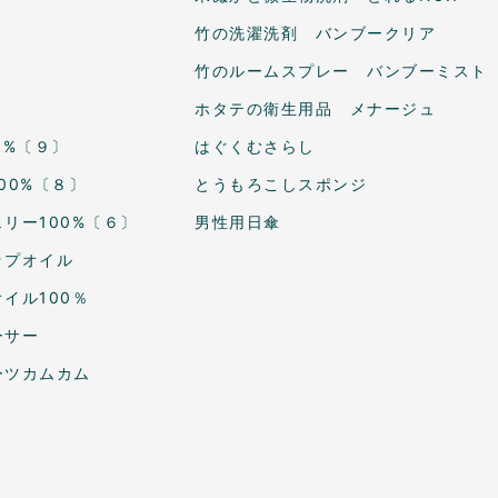
竹の洗濯洗剤 バンブークリア
竹のルームスプレー バンブーミスト
ホタテの衛生用品 メナージュ
0%〔９〕
はぐくむさらし
00%〔８〕
とうもろこしスポンジ
リー100%〔６〕
男性用日傘
ップオイル
イル100％
ーサー
ーツカムカム