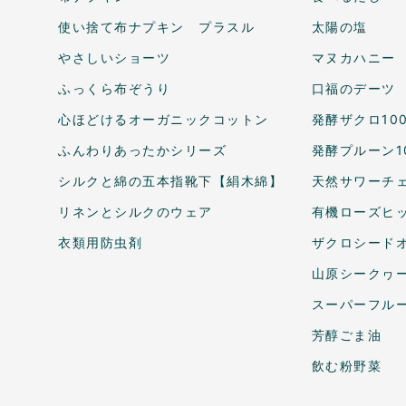
使い捨て布ナプキン プラスル
太陽の塩
やさしいショーツ
マヌカハニー
ふっくら布ぞうり
口福のデーツ
心ほどけるオーガニックコットン
発酵ザクロ10
ふんわりあったかシリーズ
発酵プルーン1
シルクと綿の五本指靴下【絹木綿】
天然サワーチェ
リネンとシルクのウェア
有機ローズヒ
衣類用防虫剤
ザクロシードオ
山原シークヮ
スーパーフル
芳醇ごま油
飲む粉野菜