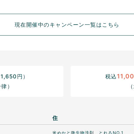
現在開催中のキャンペーン一覧はこちら
11,0
,650円）
税込
一律）
（
住
米ぬかと微生物洗剤 とれるNO.1