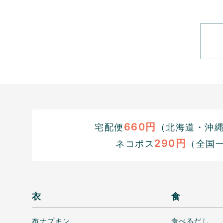
660円
宅配便
（北海道・沖縄1
290円
ネコポス
（全国
衣
食
布ナプキン
食べるだし