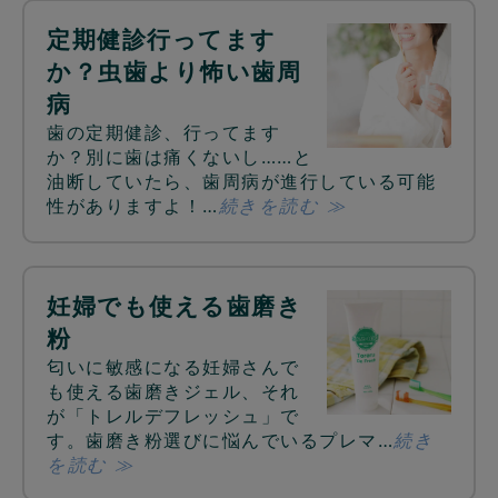
定期健診行ってます
か？虫歯より怖い歯周
病
歯の定期健診、行ってます
か？別に歯は痛くないし……と
油断していたら、歯周病が進行している可能
性がありますよ！…
続きを読む ≫
妊婦でも使える歯磨き
粉
匂いに敏感になる妊婦さんで
も使える歯磨きジェル、それ
が「トレルデフレッシュ」で
す。歯磨き粉選びに悩んでいるプレマ…
続き
を読む ≫