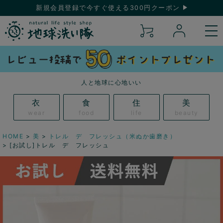
新規会員登録で今すぐ使える300円クーポン
人と地球に心地いい
衣
食
住
美
wear
food
life
beauty
HOME
美
トレル デ フレッシュ（米ぬか歯磨き）
[お試し]トレル デ フレッシュ