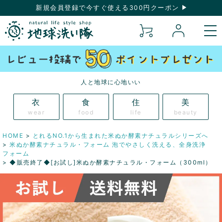
新規会員登録で今すぐ使える300円クーポン
人と地球に心地いい
衣
食
住
美
wear
food
life
beauty
HOME
とれるNO.1から生まれた米ぬか酵素ナチュラルシリーズへ
米ぬか酵素ナチュラル・フォーム 泡でやさしく洗える、全身洗浄
フォーム
◆販売終了◆[お試し]米ぬか酵素ナチュラル・フォーム（300ml）