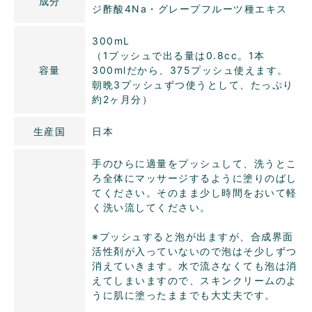
成分
ジ酢酸4Na・グレープフルーツ種エキス
300mL
（1プッシュで出る量は0.8cc。1本
容量
300mlだから、375プッシュ使えます。
朝晩3プッシュずつ使うとして、たっぷり
約2ヶ月分）
生産国
日本
手のひらに適量をプッシュして、洗うとこ
ろ全体にマッサージするように塗りのばし
てください。そのまま少し時間をおいて軽
く洗い流してください。
※プッシュすると泡が出ますが、合成界面
活性剤が入っていないので泡はそ少しずつ
消えていきます。水で流さなくても泡は消
えてしまいますので、スキンクリームのよ
うに肌に塗ったままでも大丈夫です。