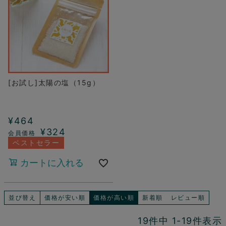
[お試し]太陽の塩（15g）
¥
464
¥
324
ベストセラー
カートに入れる
並び替え
価格が安い順
価格が高い順
新着順
レビュー順
19
件中
1
-
19
件表示