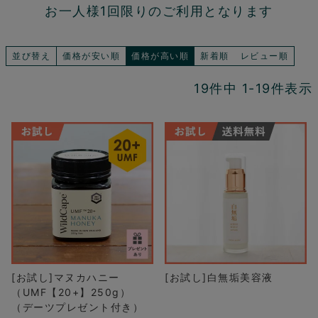
お一人様1回限りのご利用となります
並び替え
価格が安い順
価格が高い順
新着順
レビュー順
19
件中
1
-
19
件表示
[お試し]マヌカハニー
[お試し]白無垢美容液
（UMF【20+】250g）
（デーツプレゼント付き）