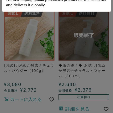
[お試し]米ぬか酵素ナチュラ
◆販売終了◆[お試し]米ぬ
ル・パウダー（100g）
か酵素ナチュラル・フォー
ム（300ml）
¥
3,080
¥
2,640
¥
2,772
¥
2,376
在庫切れ
カートに入れる
詳細を見る