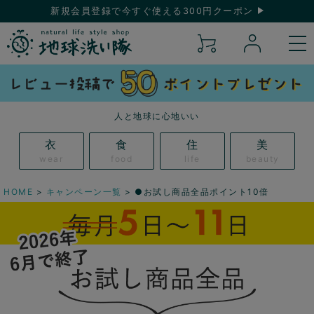
新規会員登録で今すぐ使える300円クーポン
人と地球に心地いい
衣
食
住
美
wear
food
life
beauty
HOME
キャンペーン一覧
●お試し商品全品ポイント10倍