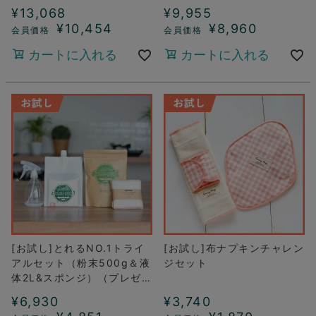
¥
13,068
¥
9,955
¥
10,454
¥
8,960
カートに入れる
カートに入れる
[お試し]とれるNO.1トライ
[お試し]布ナプキンチャレン
アルセット（粉末500g＆液
ジセット
体2L&スポンジ）（プレゼン
ト付き）
¥
6,930
¥
3,740