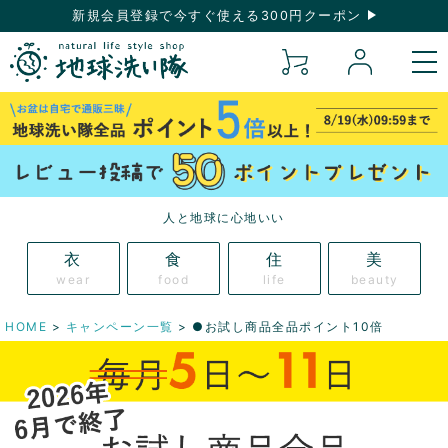
新規会員登録で今すぐ使える300円クーポン
人と地球に心地いい
衣
食
住
美
wear
food
life
beauty
HOME
キャンペーン一覧
●お試し商品全品ポイント10倍