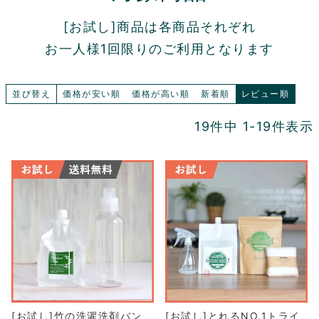
[お試し]商品は各商品それぞれ
お一人様1回限りのご利用となります
並び替え
価格が安い順
価格が高い順
新着順
レビュー順
19
件中
1
-
19
件表示
[お試し]竹の洗濯洗剤バン
[お試し]とれるNO.1トライ