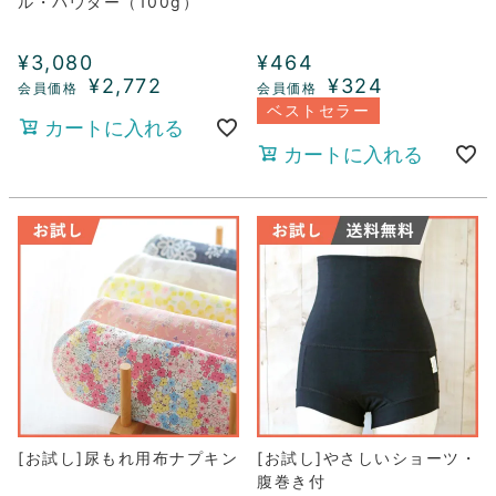
ル・パウダー（100g）
¥
3,080
¥
464
¥
2,772
¥
324
ベストセラー
カートに入れる
カートに入れる
[お試し]尿もれ用布ナプキン
[お試し]やさしいショーツ・
腹巻き付