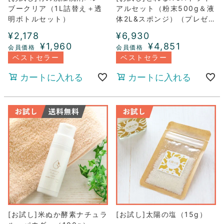
ブークリア（1L詰替え＋透
アルセット（粉末500g＆液
明ボトルセット）
体2L&スポンジ）（プレゼン
ト付き）
¥
2,178
¥
6,930
¥
1,960
¥
4,851
ベストセラー
ベストセラー
カートに入れる
カートに入れる
[お試し]米ぬか酵素ナチュラ
[お試し]太陽の塩（15g）