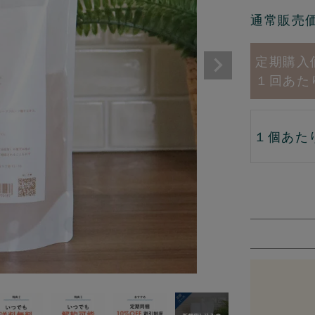
通常販売
１回あた
１個あた