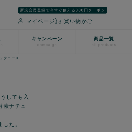
新規会員登録で今すぐ使える300円クーポン
マイページ
買い物かご
入
キャンペーン
商品一覧
on
campaign
all products
パックコース
どうしても入
酵素ナチュ
ました。