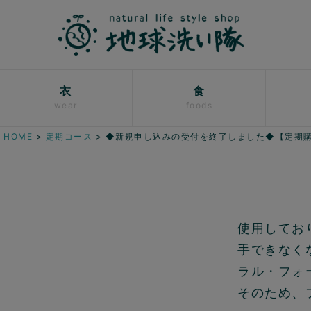
衣
食
wear
foods
HOME
定期コース
◆新規申し込みの受付を終了しました◆【定期購
使用してお
手できなく
ラル・フォ
そのため、