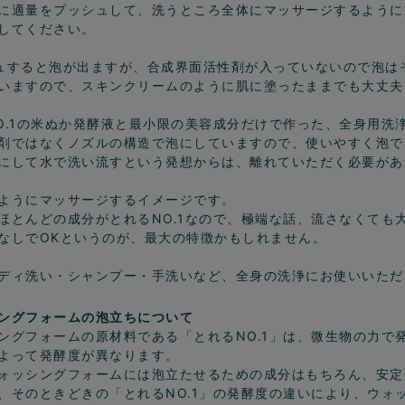
に適量をプッシュして、洗うところ全体にマッサージするように
してください。
ュすると泡が出ますが、合成界面活性剤が入っていないので泡は
いますので、スキンクリームのように肌に塗ったままでも大丈夫
O.1の米ぬか発酵液と最小限の美容成分だけで作った、全身用洗
剤ではなくノズルの構造で泡にしていますので、使いやすく泡で
にして水で洗い流すという発想からは、離れていただく必要があ
ようにマッサージするイメージです。
ほとんどの成分がとれるNO.1なので、極端な話、流さなくても
なしでOKというのが、最大の特徴かもしれません。
ディ洗い・シャンプー・手洗いなど、全身の洗浄にお使いいただ
ングフォームの泡立ちについて
ングフォームの原材料である「とれるNO.1」は、微生物の力で
よって発酵度が異なります。
ォッシングフォームには泡立たせるための成分はもちろん、安定
、そのときどきの「とれるNO.1」の発酵度の違いにより、ウォ