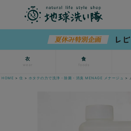
衣
食
wear
foods
HOME
住
ホタテの力で洗浄・除菌・消臭 MENAGE メナージュ