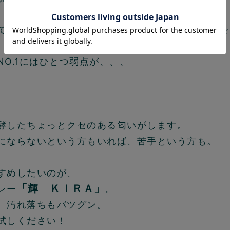
ではこんなとき、「とれるNO.1スプレータイプ」
NO.1にはひとつ弱点が、、、
。
酵したちょっとクセのある匂いがします。
にならないという方もいれば、苦手という方も。
すめしたいのが、
「輝 ＫＩＲＡ」
レー
。
、汚れ落ちもバツグン。
試しください！