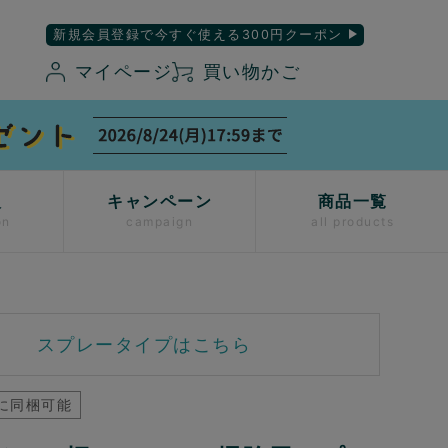
新規会員登録で今すぐ使える300円クーポン
マイページ
買い物かご
入
キャンペーン
商品一覧
on
campaign
all products
スプレータイプはこちら
に同梱可能