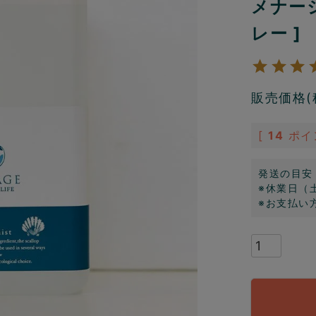
メナー
レー ]
販売価格(
[
14
ポイ
発送の目安
※休業日（
※お支払い