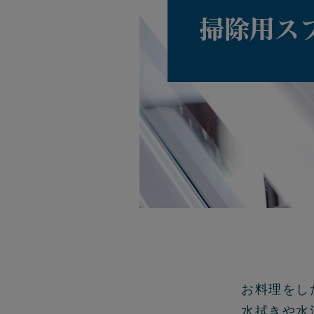
お料理をし
水拭きや水