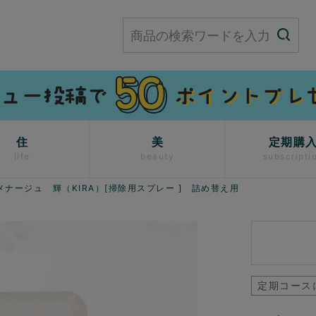
住
美
定期購
life
beauty
subscripti
メナージュ 輝（KIRA）[掃除用スプレー ] 詰め替え用
定期コース