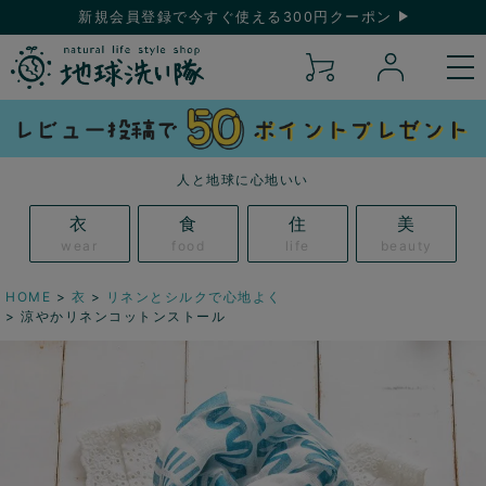
新規会員登録で今すぐ使える300円クーポン
人と地球に心地いい
衣
食
住
美
wear
food
life
beauty
HOME
衣
リネンとシルクで心地よく
涼やかリネンコットンストール