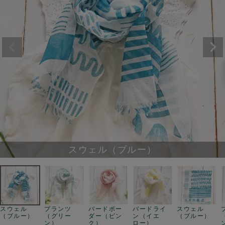
スウェル（ブルー）
スウェル
プランツ
バードボー
バードライ
スウェル
（ブルー）
（グリー
ダー（ピン
ン（イエ
（ブルー）
ン）
ク）
ロー）