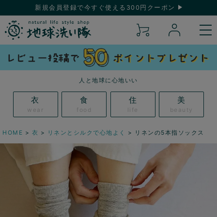
新規会員登録で今すぐ使える300円クーポン
人と地球に心地いい
衣
食
住
美
wear
food
life
beauty
HOME
衣
リネンとシルクで心地よく
リネンの5本指ソックス