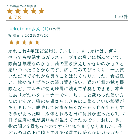
150
4.78
nekotomo
1
非公開
投稿日
2026/07/20
かれこれ4年ほど愛用しています。きっかけは、何を
やっても復活するガラステーブルの臭いに悩んでいて、
除菌は無理なのかも、菌の置き換えしかないのかも？と
思いついたことからです。試してみてびっくり、一度拭
いただけでそれから臭うことはなくなりました。食器洗
い、靴や布ナプキンの漬け置き洗い、猫の粗相の拭き掃
除など、マルチに使え綺麗に洗えて消臭もできる、本当
にありがたいクリーナーです。ちょっと変わった使い方
なのですが、猫の皮膚炎らしきものに塗るといい影響が
ありました。脱毛して皮膚が黒くなったり血が出たりす
る事があった時、液体とれるを日に何度か塗ったら1、2
日で皮膚の色が戻り毛が生えてきたのです。お尻、鼻、
指の間と3回あったのですがどれも良くなりました。子
どもの口の下に時々できる保湿では治らないガサガサも