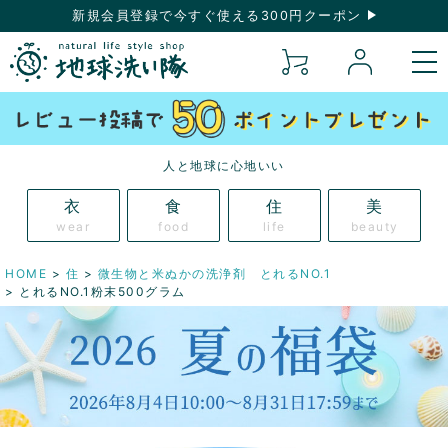
新規会員登録で今すぐ使える300円クーポン
人と地球に心地いい
衣
食
住
美
wear
food
life
beauty
HOME
住
微生物と米ぬかの洗浄剤 とれるNO.1
とれるNO.1粉末500グラム