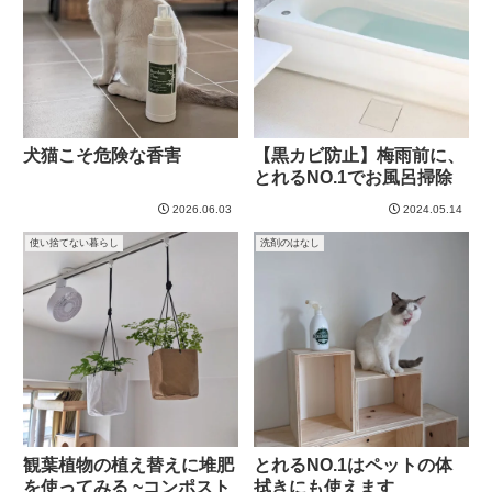
犬猫こそ危険な香害
【黒カビ防止】梅雨前に、
とれるNO.1でお風呂掃除
2026.06.03
2024.05.14
使い捨てない暮らし
洗剤のはなし
観葉植物の植え替えに堆肥
とれるNO.1はペットの体
を使ってみる ~コンポスト
拭きにも使えます