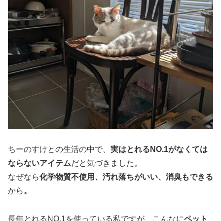
ちーのすけとの生活の中で、
実はとれるNO.1がなくては
ならないアイテム
だと気づきました。
なぜなら
化学物質不使用、汚れ落ちがいい、消臭もできる
から
。
長年とれるNO.1を使っている私ですが、こんなに
ペット